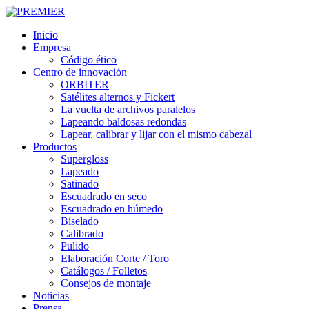
Ir
al
Menú
Inicio
contenido
Empresa
principal
Código ético
Centro de innovación
ORBITER
Satélites alternos y Fickert
La vuelta de archivos paralelos
Lapeando baldosas redondas
Lapear, calibrar y lijar con el mismo cabezal
Productos
Supergloss
Lapeado
Satinado
Escuadrado en seco
Escuadrado en húmedo
Biselado
Calibrado
Pulido
Elaboración Corte / Toro
Catálogos / Folletos
Consejos de montaje
Noticias
Prensa