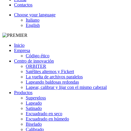
Contactos
Choose your language
Italiano
English
Inicio
Empresa
Código ético
Centro de innovación
ORBITER
Satélites alternos y Fickert
La vuelta de archivos paralelos
Lapeando baldosas redondas
Lapear, calibrar y lijar con el mismo cabezal
Productos
Supergloss
Lapeado
Satinado
Escuadrado en seco
Escuadrado en húmedo
Biselado
Calibrado