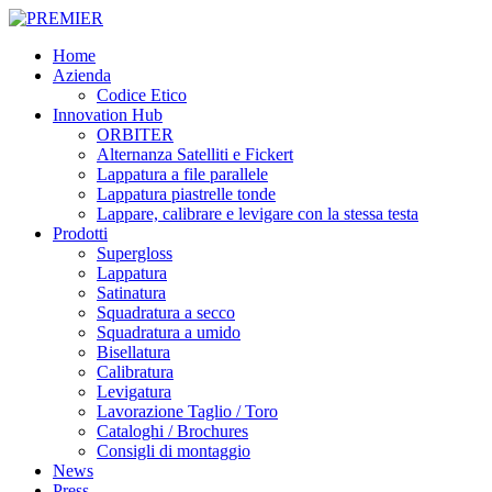
Skip
to
Menu
Home
main
Azienda
content
Codice Etico
Innovation Hub
ORBITER
Alternanza Satelliti e Fickert
Lappatura a file parallele
Lappatura piastrelle tonde
Lappare, calibrare e levigare con la stessa testa
Prodotti
Supergloss
Lappatura
Satinatura
Squadratura a secco
Squadratura a umido
Bisellatura
Calibratura
Levigatura
Lavorazione Taglio / Toro
Cataloghi / Brochures
Consigli di montaggio
News
Press