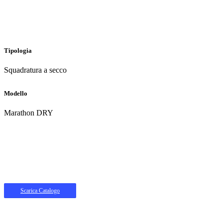
Tipologia
Squadratura a secco
Modello
Marathon DRY
Scarica Catalogo
Una vasta gamma di prodotti diamantati