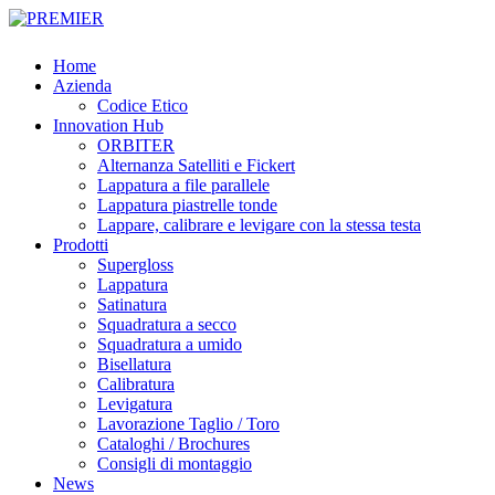
Skip
to
main
Menu
Home
content
Azienda
Codice Etico
Innovation Hub
ORBITER
Alternanza Satelliti e Fickert
Lappatura a file parallele
Lappatura piastrelle tonde
Lappare, calibrare e levigare con la stessa testa
Prodotti
Supergloss
Lappatura
Satinatura
Squadratura a secco
Squadratura a umido
Bisellatura
Calibratura
Levigatura
Lavorazione Taglio / Toro
Cataloghi / Brochures
Consigli di montaggio
News