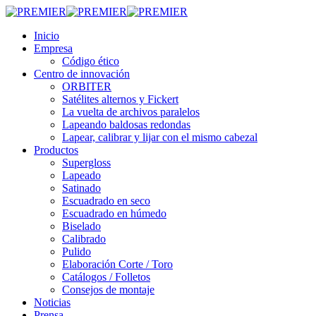
Ir
al
Menú
Inicio
contenido
Empresa
principal
Código ético
Centro de innovación
ORBITER
Satélites alternos y Fickert
La vuelta de archivos paralelos
Lapeando baldosas redondas
Lapear, calibrar y lijar con el mismo cabezal
Productos
Supergloss
Lapeado
Satinado
Escuadrado en seco
Escuadrado en húmedo
Biselado
Calibrado
Pulido
Elaboración Corte / Toro
Catálogos / Folletos
Consejos de montaje
Noticias
Prensa