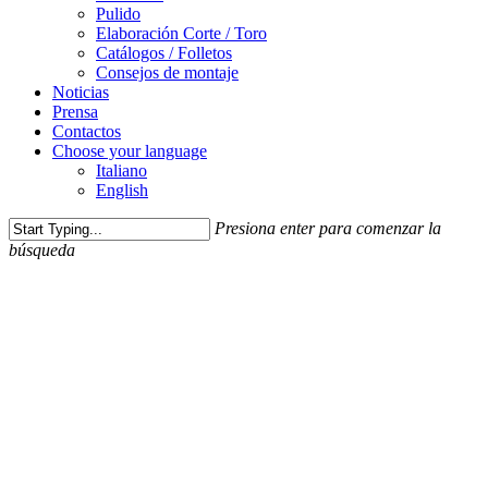
Pulido
Elaboración Corte / Toro
Catálogos / Folletos
Consejos de montaje
Noticias
Prensa
Contactos
Choose your language
Italiano
English
Presiona enter para comenzar la
búsqueda
Cerrar
búsqueda
Eventos
Productos
Noticias
SPIDER DRY: la precisión de la resina y
la energía del metal