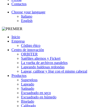
Contactos
Choose your language
Italiano
English
Inicio
Empresa
Código ético
Centro de innovación
ORBITER
Satélites alternos y Fickert
La vuelta de archivos paralelos
Lapeando baldosas redondas
Lapear, calibrar y lijar con el mismo cabezal
Productos
Supergloss
Lapeado
Satinado
Escuadrado en seco
Escuadrado en húmedo
Biselado
Calibrado