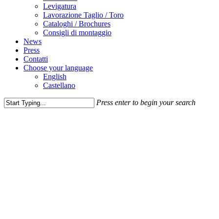
Levigatura
Lavorazione Taglio / Toro
Cataloghi / Brochures
Consigli di montaggio
News
Press
Contatti
Choose your language
English
Castellano
Press enter to begin your search
Close
Search
Prodotti
Innovation Hub
Alternanza teste Satelliti e Fickert la
combinazione giusta per ottenere il
risultato migliore in Lappatura.