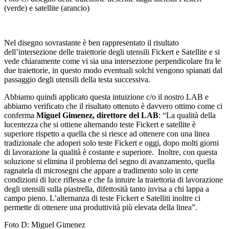
(verde) e satellite (arancio)
Nel disegno sovrastante è ben rappresentato il risultato
dell’intersezione delle traiettorie degli utensili Fickert e Satellite e si
vede chiaramente come vi sia una intersezione perpendicolare fra le
due traiettorie, in questo modo eventuali solchi vengono spianati dal
passaggio degli utensili della testa successiva.
Abbiamo quindi applicato questa intuizione c/o il nostro LAB e
abbiamo verificato che il risultato ottenuto è davvero ottimo come ci
conferma
Miguel Gimenez, direttore del LAB
: “La qualità della
lucentezza che si ottiene alternando teste Fickert e satellite è
superiore rispetto a quella che si riesce ad ottenere con una linea
tradizionale che adoperi solo teste Fickert e oggi, dopo molti giorni
di lavorazione la qualità è costante e superiore. Inoltre, con questa
soluzione si elimina il problema del segno di avanzamento, quella
ragnatela di microsegni che appare a tradimento solo in certe
condizioni di luce riflessa e che fa intuire la traiettoria di lavorazione
degli utensili sulla piastrella, difettosità tanto invisa a chi lappa a
campo pieno. L’alternanza di teste Fickert e Satelliti inoltre ci
permette di ottenere una produttività più elevata della linea”.
Foto D: Miguel Gimenez