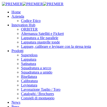
Skip
to
Menu
Home
main
Azienda
content
Codice Etico
Innovation Hub
ORBITER
Alternanza Satelliti e Fickert
Lappatura a file parallele
Lappatura piastrelle tonde
Lappare, calibrare e levigare con la stessa testa
Prodotti
Supergloss
Lappatura
Satinatura
Squadratura a secco
Squadratura a umido
Bisellatura
Calibratura
Levigatura
Lavorazione Taglio / Toro
Cataloghi / Brochures
Consigli di montaggio
News
Press