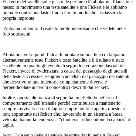
Fickert e dei satelliti sulle piastrelle per fare ciò abbiamo affiancato e
messo in movimento una testa satellite e una Fickert e le abbiamo
premute contro una lastra fino a fare in modo che lasciassero la
propria impronta.
Abbiamo ottenuto il risultato molto interessante che vedete nelle
foto sottostanti.
Abbiamo avuto quindi l’idea di montare su una linea di lappatura
alternativamente teste Fickert e teste Satellite e il risultato è stato
eccellente in quanto gli eventuali segni di lavorazione lasciati dai
Fickert, invece di evidenziarsi a causa del passaggio degli utensili
delle teste successive, vengono cancellati dal passaggio dei satelliti
che descrivono una traiettoria completamente diversa e
perpendicolare ai cerchi concentrici descritti dai Fickert.
Inoltre, questa alternanza di segno ha un effetto benefico sul
comportamento dell’utensile perché contribuisce a mantenerlo
sempre ravvivato e con il taglio sempre pulito e aperto, questo si
nota soprattutto nei fickert che, lavorando in un sistema a bassa
velocità, hanno la tendenza a “chiudersi” riducendone la capacità di
taglio.
Foto C: disegno delle traiettorie descritte dagli utensili Fickert